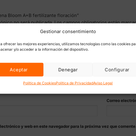
ena Bloom A+B fertilizante floración”
rónico no será publicada.
Los campos obligatorios están marc
Gestionar consentimiento
a ofrecer las mejores experiencias, utilizamos tecnologías como las cookies pa
acenar y/o acceder a la información del dispositivo.
Aceptar
Denegar
Configurar
Política de Cookies
Política de Privacidad
Aviso Legal
Correo electró
lectrónico y web en este navegador para la próxima vez que comente