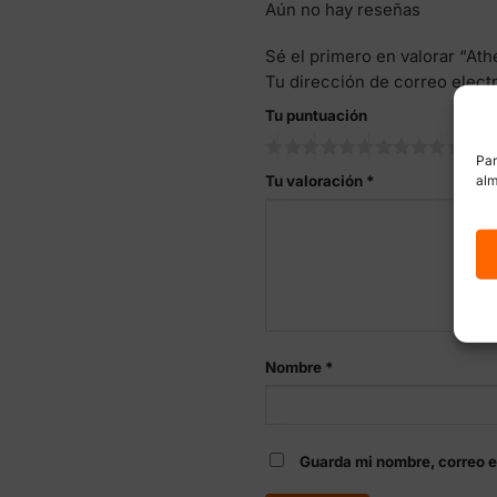
Aún no hay reseñas
Sé el primero en valorar “Ath
Tu dirección de correo elect
Tu puntuación
Par
alm
Tu valoración
*
Nombre
*
Guarda mi nombre, correo e