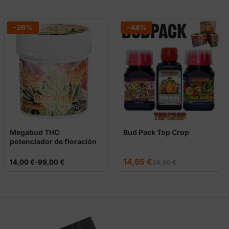
-26%
-44%
Megabud THC
Bud Pack Top Crop
potenciador de floración
PK
El
El
14,65
€
Rango
14,00
€
-
99,00
€
26,00
€
precio
precio
de
original
actual
precios:
era:
es:
desde
26,00 €.
14,65 €.
14,00 €
hasta
99,00 €