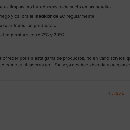
etas limpias, no introduzcas nada sucio en las botellas.
iego y calibra el
medidor de EC
regularmente.
ezclar todos los productos.
na temperatura entre 7°C y 30°C
ofrecer por fin esta gama de productos, no en vano son los qu
ado como cultivadores en USA, y ya nos hablaban de esta gama
4 L
,
20 L