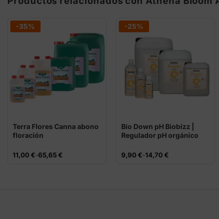
Productos relacionados con Athena Bloom A+
-35%
-25%
Terra Flores Canna abono
Bio Down pH Biobizz |
floración
Regulador pH orgánico
Rango
Rango
11,00
€
-
65,65
€
9,90
€
-
14,70
€
de
de
precios:
precios:
desde
desde
11,00 €
9,90 €
hasta
hasta
65,65 €
14,70 €