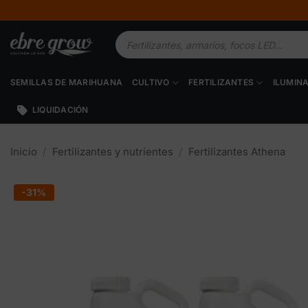
Saltar
al
Búsqueda
contenido
de
productos
SEMILLAS DE MARIHUANA
CULTIVO
FERTILIZANTES
ILUMIN
LIQUIDACIÓN
Inicio
/
Fertilizantes y nutrientes
/
Fertilizantes Athena
-31%