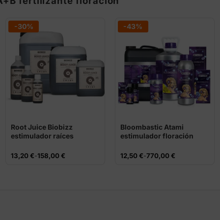
B fertilizante floración
-30%
-43%
Root Juice Biobizz
Bloombastic Atami
estimulador raíces
estimulador floración
Rango
Rango
13,20
€
-
158,00
€
12,50
€
-
770,00
€
de
de
precios:
precios:
desde
desde
13,20 €
12,50 €
hasta
hasta
158,00 €
770,00 €