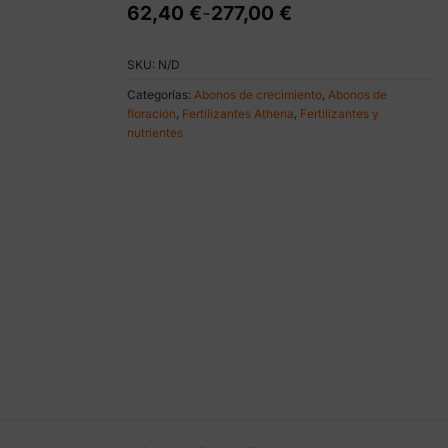
Rango
62,40
€
-
277,00
€
de
precios:
SKU:
N/D
desde
62,40 €
Categorías:
Abonos de crecimiento
,
Abonos de
hasta
floración
,
Fertilizantes Athena
,
Fertilizantes y
277,00 €
nutrientes