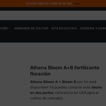
ENVÍOS GRATIS A PARTIR DE 69€
+info
ACIÓN
ARMARIOS DE CULTIVO
KITS DE CULTIVO
COSECHA Y CUR
Athena Bloom A+B fertilizante
floración
Athena Bloom A + Bloom B
por fin está
disponible! Ya puedes comprar este
abono
en dos partes
, referencia en USA para el
cultivo de cannabis.