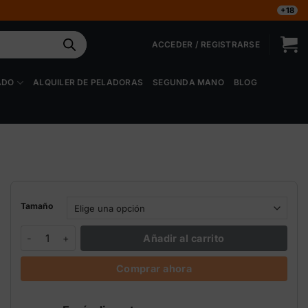
+18
ACCEDER / REGISTRARSE
ADO
ALQUILER DE PELADORAS
SEGUNDA MANO
BLOG
Tamaño
Athena Bloom A+B fertilizante floración cantidad
Añadir al carrito
Comprar ahora