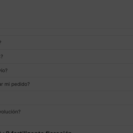
?
s?
vío?
ar mi pedido?
volución?