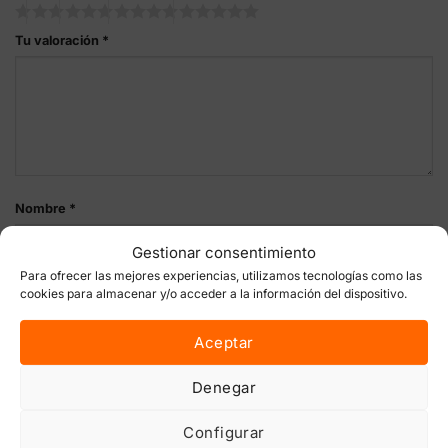
Tu valoración
*
Nombre
*
Gestionar consentimiento
Para ofrecer las mejores experiencias, utilizamos tecnologías como las
cookies para almacenar y/o acceder a la información del dispositivo.
Correo electrónico
*
Aceptar
Denegar
Guarda mi nombre, correo electrónico y web en este
navegador para la próxima vez que comente.
Configurar