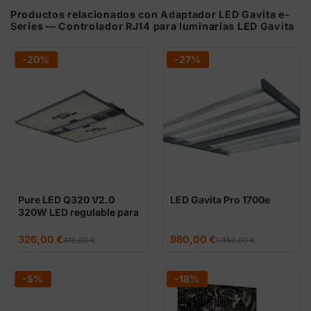
Productos relacionados con Adaptador LED Gavita e-
Series — Controlador RJ14 para luminarias LED Gavita
-20%
-27%
Pure LED Q320 V2.0
LED Gavita Pro 1700e
320W LED regulable para
100×100
El
El
El
El
326,00
€
980,00
€
410,00
€
1.350,00
€
precio
precio
precio
precio
original
actual
original
actual
era:
es:
era:
es:
410,00 €.
326,00 €.
1.350,00 €.
980,00 €.
-5%
-18%