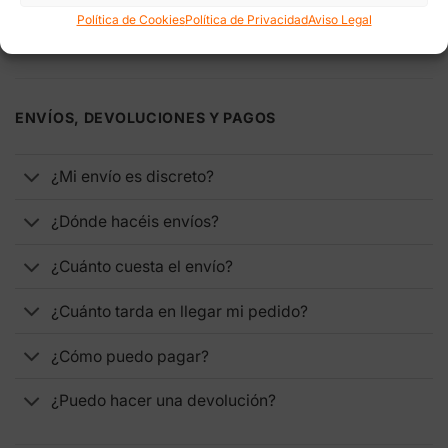
Política de Cookies
Política de Privacidad
Aviso Legal
ENVÍOS, DEVOLUCIONES Y PAGOS
¿Mi envío es discreto?
¿Dónde hacéis envíos?
¿Cuánto cuesta el envío?
¿Cuánto tarda en llegar mi pedido?
¿Cómo puedo pagar?
¿Puedo hacer una devolución?