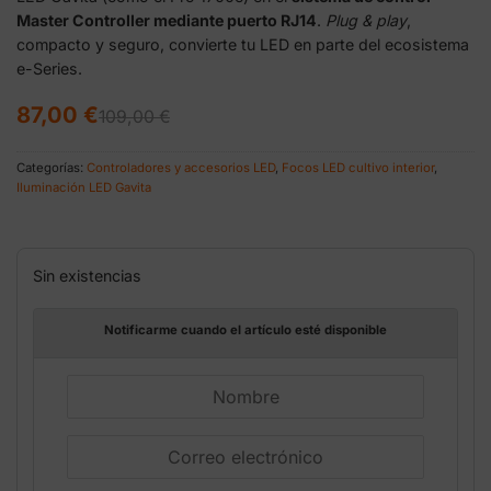
Master Controller mediante puerto RJ14
.
Plug & play
,
compacto y seguro, convierte tu LED en parte del ecosistema
e-Series.
El
El
87,00
€
109,00
€
precio
precio
original
actual
era:
es:
Categorías:
Controladores y accesorios LED
,
Focos LED cultivo interior
,
109,00 €.
87,00 €.
Iluminación LED Gavita
Sin existencias
Notificarme cuando el artículo esté disponible