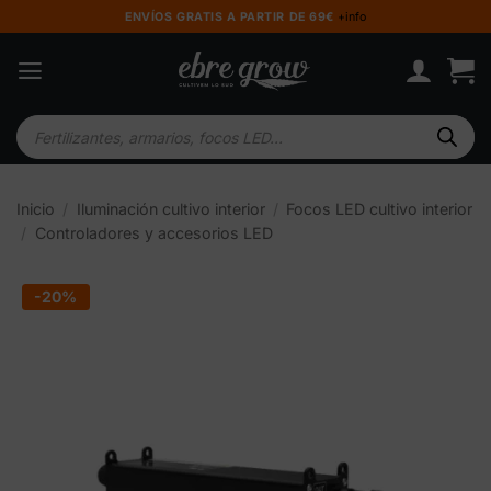
Saltar
ENVÍOS GRATIS A PARTIR DE 69€
+info
al
contenido
Búsqueda
de
productos
Inicio
/
Iluminación cultivo interior
/
Focos LED cultivo interior
/
Controladores y accesorios LED
-20%