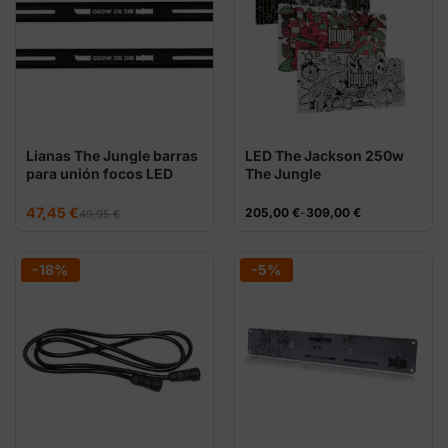
Lianas The Jungle barras
LED The Jackson 250w
para unión focos LED
The Jungle
El
El
47,45
€
Rango
205,00
€
-
309,00
€
49,95
€
precio
precio
de
original
actual
precios:
era:
es:
desde
49,95 €.
47,45 €.
205,00 €
-18%
-5%
hasta
309,00 €